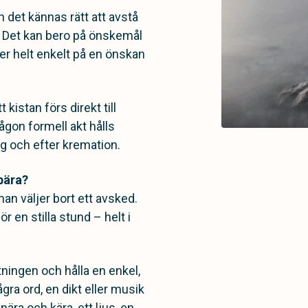
kan det kännas rätt att avstå
. Det kan bero på önskemål
ler helt enkelt på en önskan
kistan förs direkt till
någon formell akt hålls
ng och efter kremation.
bära?
man väljer bort ett avsked.
 en stilla stund – helt i
tningen och hålla en enkel,
ra ord, en dikt eller musik
ära och kära, ett ljus, en