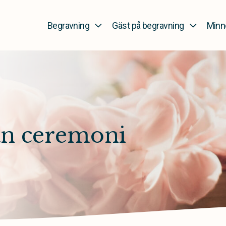
gsbyrå
Begravning
Gäst på begravning
Minn
an ceremoni