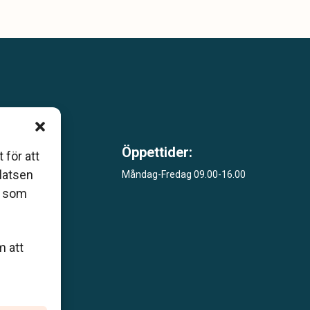
 som
Öppettider:
 för att
åers
platsen
Måndag-Fredag 09.00-16.00
r som
ar
m att