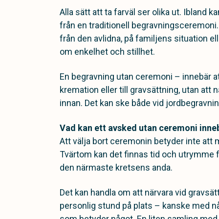
Alla sätt att ta farväl ser olika ut. Ibland 
från en traditionell begravningsceremoni
från den avlidna, på familjens situation el
om enkelhet och stillhet.
En begravning utan ceremoni – innebär att 
kremation eller till gravsättning, utan att 
innan. Det kan ske både vid jordbegravni
Vad kan ett avsked utan ceremoni inne
Att välja bort ceremonin betyder inte att 
Tvärtom kan det finnas tid och utrymme för
den närmaste kretsens anda.
Det kan handla om att närvara vid gravsät
personlig stund på plats – kanske med någ
som betyder något. En liten samling med n