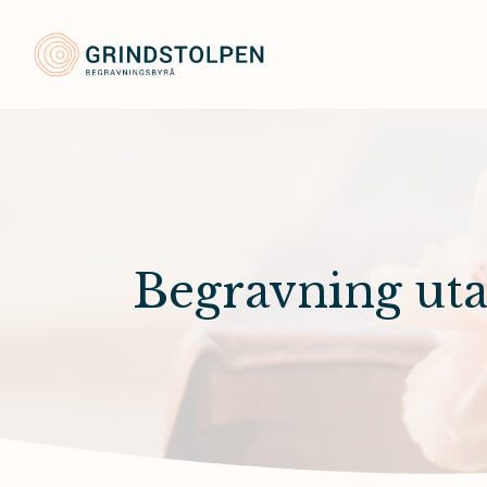
Grindstolpens Begravnin
Begravning ut