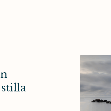
an
stilla