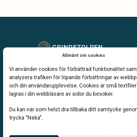
Allmänt om cookies
Klarahill består av kunniga lokala familjeföretag
Vi använder cookies för förbättrad funktionalitet samt
är auktoriserade inom Sveriges begravningsbyr
analysera trafiken för löpande förbättringar av webb
förbund (SBF). Det personliga är centralt för oss,
och din användarupplevelse. Cookies är små textfile
både när det gäller bemötande och när vi utform
skräddarsydda personliga begravningar.
lagras i din webbläsare av sidor du besöker.
018-13 03 26
Du kan när som helst dra tillbaka ditt samtycke geno
info@grindstolpen.se
trycka “Neka”.