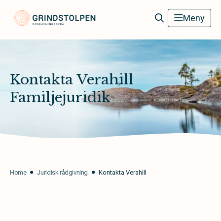
Grindstolpens Begravningsbyrå
Meny
Kontakta Verahill
Familjejuridik
Home
Juridisk rådgivning
Kontakta Verahill