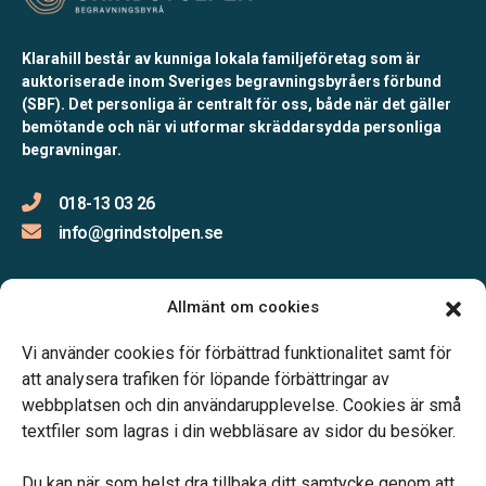
Klarahill består av kunniga lokala familjeföretag som är
auktoriserade inom Sveriges begravningsbyråers förbund
(SBF). Det personliga är centralt för oss, både när det gäller
bemötande och när vi utformar skräddarsydda personliga
begravningar.
018-13 03 26
info@grindstolpen.se
Allmänt om cookies
Öppettider:
Vi använder cookies för förbättrad funktionalitet samt för
Måndag-Fredag 09.00-16.00
att analysera trafiken för löpande förbättringar av
webbplatsen och din användarupplevelse. Cookies är små
textfiler som lagras i din webbläsare av sidor du besöker.
Du kan när som helst dra tillbaka ditt samtycke genom att