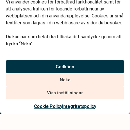
Vi använder cookies för förbättrad funktionalitet samt för
Måndag-Fredag 09.00-16.00
att analysera trafiken för löpande förbättringar av
webbplatsen och din användarupplevelse. Cookies är små
textfiler som lagras i din webbläsare av sidor du besöker.
Du kan när som helst dra tillbaka ditt samtycke genom att
trycka “Neka”.
Verahill hjälper dig med familjejuridiken – genom hela livet.
Varmt välkommen.
Godkänn
Vi är auktoriserade av Sveriges Begravningsbyråers Förbund och
Neka
har högt ställda krav på utbildning, kvalitet, miljö och arbetsmiljö.
Visa inställningar
Kontakta oss
Cookie Policy
Integritetspolicy
Integritetspolicy
Allmänna villkor
Tillgänglighetsredogörelse