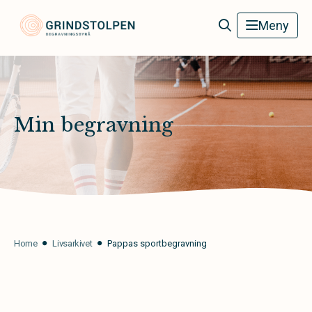
Grindstolpens Begravningsbyrå
Meny
Min begravning
Home
Livsarkivet
Pappas sportbegravning