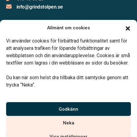
info@grindstolpen.se
Allmänt om cookies
Öppettider:
Vi använder cookies för förbättrad funktionalitet samt för
Måndag-Fredag 09.00-16.00
att analysera trafiken för löpande förbättringar av
webbplatsen och din användarupplevelse. Cookies är små
textfiler som lagras i din webbläsare av sidor du besöker.
Du kan när som helst dra tillbaka ditt samtycke genom att
trycka “Neka”.
Verahill hjälper dig med familjejuridiken – genom hela livet.
Varmt välkommen.
Godkänn
Vi är auktoriserade av Sveriges Begravningsbyråers Förbund och
Neka
har högt ställda krav på utbildning, kvalitet, miljö och arbetsmiljö.
Visa inställningar