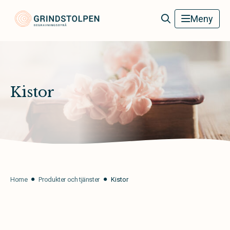
Grindstolpens Begravningsbyrå
Meny
Kistor
Home
Produkter och tjänster
Kistor