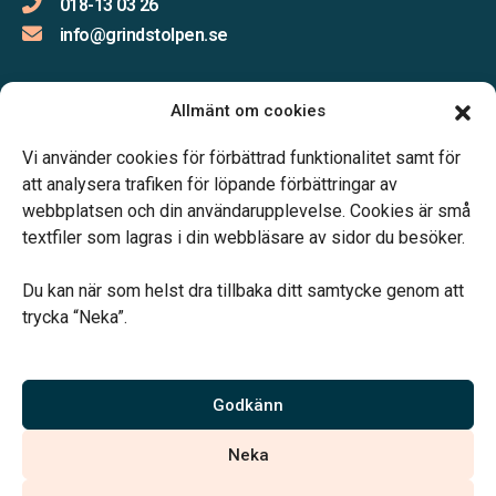
018-13 03 26
info@grindstolpen.se
Allmänt om cookies
Öppettider:
Vi använder cookies för förbättrad funktionalitet samt för
Måndag-Fredag 09.00-16.00
att analysera trafiken för löpande förbättringar av
webbplatsen och din användarupplevelse. Cookies är små
textfiler som lagras i din webbläsare av sidor du besöker.
Du kan när som helst dra tillbaka ditt samtycke genom att
trycka “Neka”.
Verahill hjälper dig med familjejuridiken – genom hela livet.
Varmt välkommen.
Godkänn
Vi är auktoriserade av Sveriges Begravningsbyråers Förbund och
Neka
har högt ställda krav på utbildning, kvalitet, miljö och arbetsmiljö.