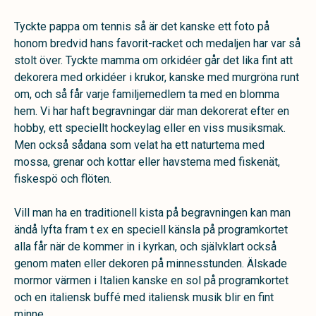
Tyckte pappa om tennis så är det kanske ett foto på
honom bredvid hans favorit-racket och medaljen har var så
stolt över. Tyckte mamma om orkidéer går det lika fint att
dekorera med orkidéer i krukor, kanske med murgröna runt
om, och så får varje familjemedlem ta med en blomma
hem. Vi har haft begravningar där man dekorerat efter en
hobby, ett speciellt hockeylag eller en viss musiksmak.
Men också sådana som velat ha ett naturtema med
mossa, grenar och kottar eller havstema med fiskenät,
fiskespö och flöten.
Vill man ha en traditionell kista på begravningen kan man
ändå lyfta fram t ex en speciell känsla på programkortet
alla får när de kommer in i kyrkan, och självklart också
genom maten eller dekoren på minnesstunden. Älskade
mormor värmen i Italien kanske en sol på programkortet
och en italiensk buffé med italiensk musik blir en fint
minne.