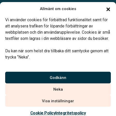
Allmänt om cookies
Öppettider:
Vi använder cookies för förbättrad funktionalitet samt för
Måndag-Fredag 09.00-16.00
att analysera trafiken för löpande förbättringar av
webbplatsen och din användarupplevelse. Cookies är små
textfiler som lagras i din webbläsare av sidor du besöker.
Du kan när som helst dra tillbaka ditt samtycke genom att
trycka “Neka”.
Verahill hjälper dig med familjejuridiken – genom hela livet.
Varmt välkommen.
Godkänn
Vi är auktoriserade av Sveriges Begravningsbyråers Förbund och
Neka
har högt ställda krav på utbildning, kvalitet, miljö och arbetsmiljö.
Visa inställningar
Kontakta oss
Cookie Policy
Integritetspolicy