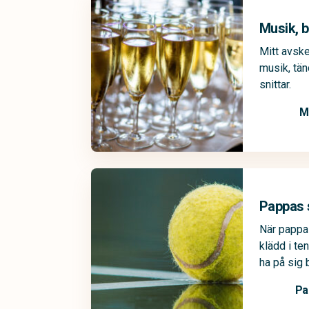
Musik, b
Mitt avsk
musik, tän
snittar.
M
Pappas 
När pappa
klädd i te
ha på sig
Pa