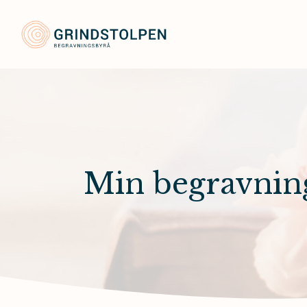
Grindstolpens Begravnin
Min begravnin