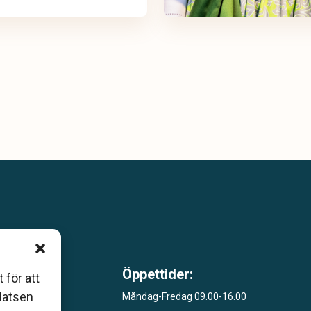
 som
Öppettider:
 för att
åers
platsen
Måndag-Fredag 09.00-16.00