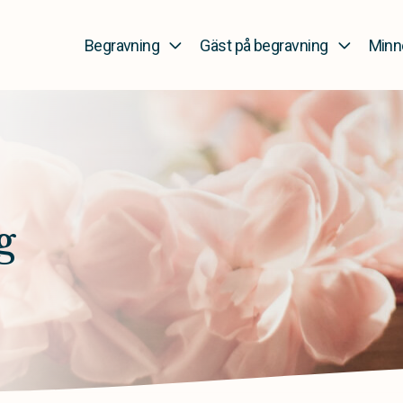
gsbyrå
Begravning
Gäst på begravning
Minn
g