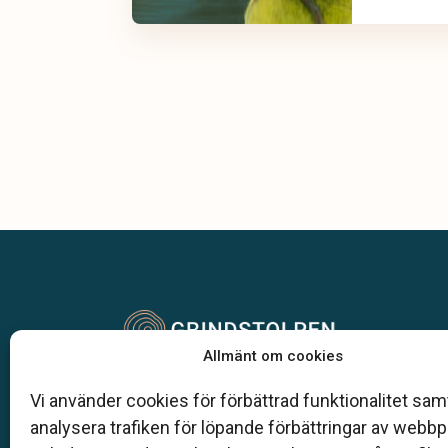
Allmänt om cookies
Klarahill består av kunniga lokala familjeföretag
Vi använder cookies för förbättrad funktionalitet samt
är auktoriserade inom Sveriges begravningsbyr
analysera trafiken för löpande förbättringar av webb
förbund (SBF). Det personliga är centralt för oss,